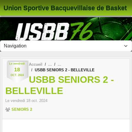
Panneau de gestion des cookies
Union Sportive Bacquevillaise de Basket
Le
vendredi
Accueil
18
USBB SENIORS 2 - BELLEVILLE
OCT.
2024
USBB SENIORS 2 -
BELLEVILLE
Le
vendredi
18
oct.
2024
SENIORS 2