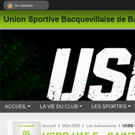
Panneau de gestion des cookies
Se connecter
Union Sportive Bacquevillaise de B
ACCUEIL
LA VIE DU CLUB
LES SPORTIFS
Accueil
2024-2025
Les évènements
USBB 
Le
samedi
05