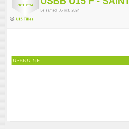
USBB U15 F - SAIN
OCT.
2024
Le
samedi
05
oct.
2024
U15 Filles
USBB U15 F