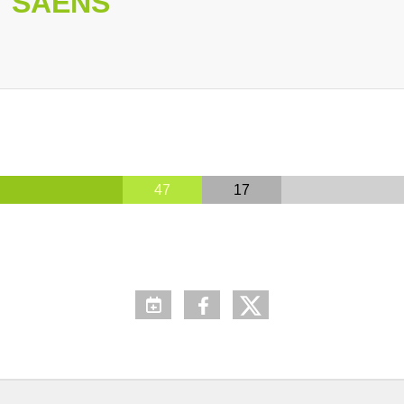
T SAENS
47
17