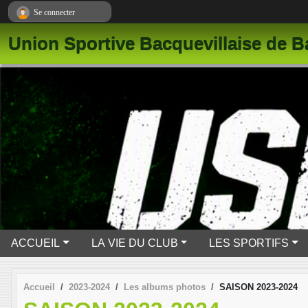
Panneau de gestion des cookies
Se connecter
Union Sportive Bacquevillaise de B
ACCUEIL
LA VIE DU CLUB
LES SPORTIFS
Accueil
2023-2024
Les albums photos
SAISON 2023-2024